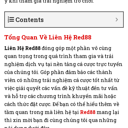
ý khi tham gia trải nghiệm trò chơi.
Contents
Tổng Quan Về Liên Hệ Red88
Liên Hệ Red88
đóng góp một phần vô cùng
quan trọng trong quá trình tham gia và trải
nghiệm dịch vụ tại nền tảng cá cược trực tuyến
của chúng tôi. Góp phần đảm bảo các thành
viên có những trải nghiệm cá cược tốt nhất từ
việc giải quyết các vấn đề kỹ thuật đến tư vấn
và hỗ trợ các chương trình khuyến mãi hoặc
cách thức đặt cược. Để bạn có thể hiểu thêm về
tầm quan trong mà liên hệ tại
Red88
mang lại
thì xin mời bạn đi cùng chúng tôi qua những